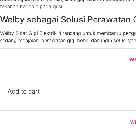
tekanan berlebih pada gusi.
Welby sebagai Solusi Perawatan G
Welby Sikat Gigi Elektrik dirancang untuk membantu pengg
sedang menjalani perawatan gigi behel dan ingin solusi yang 
WE
O
C
r
u
i
r
Add to cart
g
r
i
e
n
n
a
t
WE
l
p
p
r