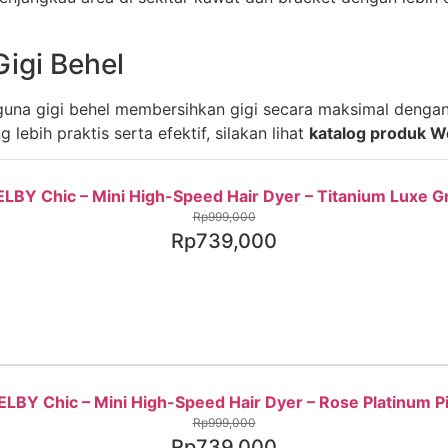
igi Behel
una gigi behel membersihkan gigi secara maksimal dengan 
lebih praktis serta efektif, silakan lihat
katalog produk Wel
LBY Chic – Mini High-Speed Hair Dyer – Titanium Luxe G
Rp
999,000
Rp
739,000
LBY Chic – Mini High-Speed Hair Dyer – Rose Platinum P
Rp
999,000
Rp
739,000