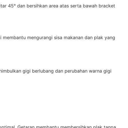
kitar 45° dan bersihkan area atas serta bawah bracket
ini membantu mengurangi sisa makanan dan plak yang
nimbulkan gigi berlubang dan perubahan warna gigi
h optimal. Getaran membantu membersihkan plak tanpa