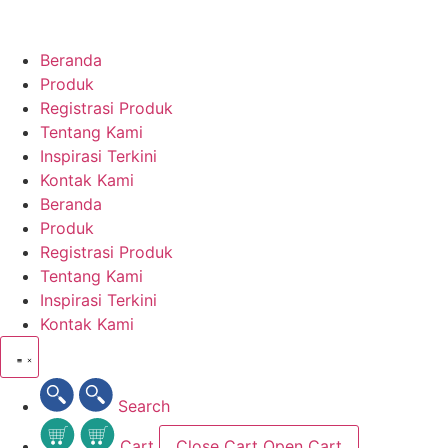
Skip
to
content
Beranda
Produk
Registrasi Produk
Tentang Kami
Inspirasi Terkini
Kontak Kami
Beranda
Produk
Registrasi Produk
Tentang Kami
Inspirasi Terkini
Kontak Kami
Search
Cart
Close Cart
Open Cart